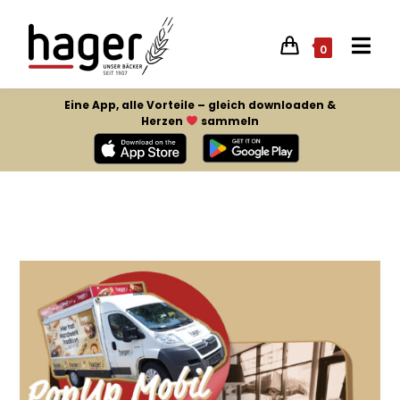
0
Eine App, alle Vorteile – gleich downloaden &
Herzen
sammeln