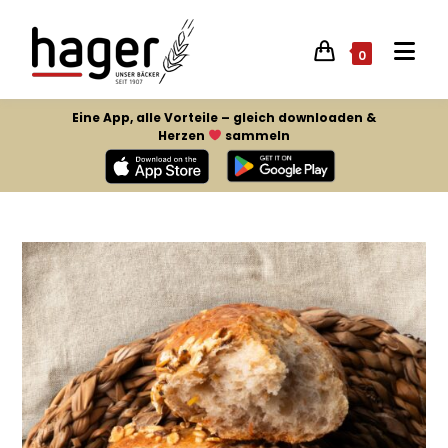
0
Eine App, alle Vorteile – gleich downloaden &
Herzen
sammeln