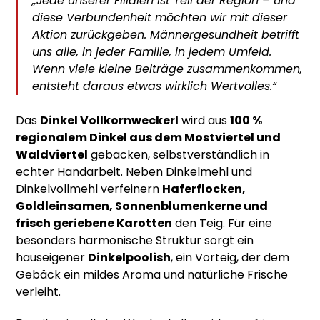
„Jede unserer Filialen ist Teil der Region – und
diese Verbundenheit möchten wir mit dieser
Aktion zurückgeben. Männergesundheit betrifft
uns alle, in jeder Familie, in jedem Umfeld.
Wenn viele kleine Beiträge zusammenkommen,
entsteht daraus etwas wirklich Wertvolles.“
Das
Dinkel Vollkornweckerl
wird aus
100 %
regionalem Dinkel aus dem Mostviertel und
Waldviertel
gebacken, selbstverständlich in
echter Handarbeit. Neben Dinkelmehl und
Dinkelvollmehl verfeinern
Haferflocken,
Goldleinsamen, Sonnenblumenkerne und
frisch geriebene Karotten
den Teig. Für eine
besonders harmonische Struktur sorgt ein
hauseigener
Dinkelpoolish
, ein Vorteig, der dem
Gebäck ein mildes Aroma und natürliche Frische
verleiht.