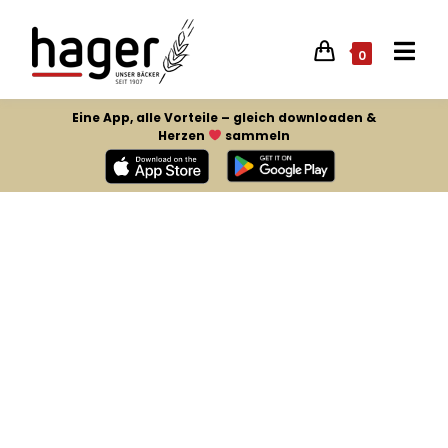
0
Eine App, alle Vorteile – gleich downloaden &
Herzen
sammeln