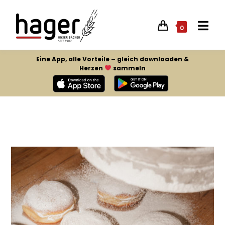
0
Eine App, alle Vorteile – gleich downloaden &
Herzen
sammeln